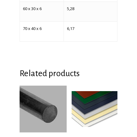
60 x 30 x 6
5,28
70 x 40 x 6
6,17
Related products