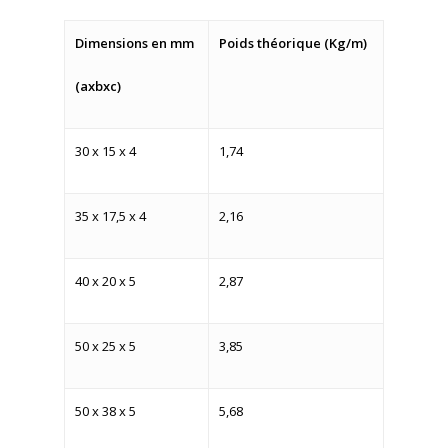
Dimensions en mm
Poids théorique (Kg/m)
(axbxc)
30 x 15 x 4
1,74
35 x 17,5 x 4
2,16
40 x 20 x 5
2,87
50 x 25 x 5
3,85
50 x 38 x 5
5,68