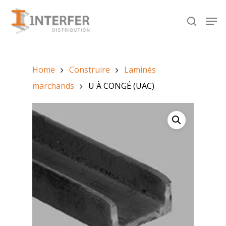
Recherche
de
produits
Hit enter to search or ESC to close
Home
Construire
Laminés
marchands
U À CONGÉ (UAC)