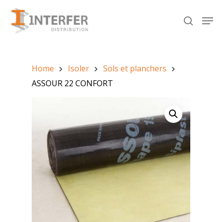
Recherche
de
produits
Hit enter to search or ESC to close
Home
Isoler
Sols et planchers
ASSOUR 22 CONFORT