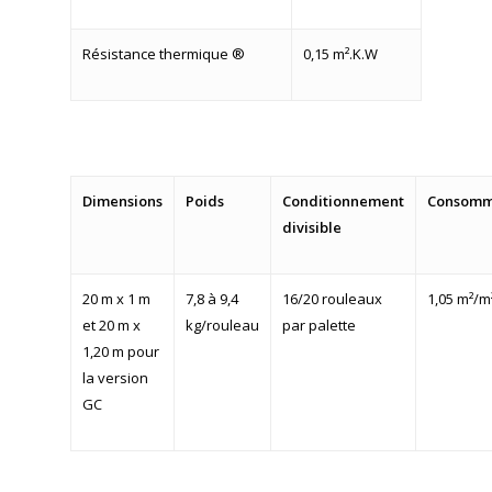
Résistance thermique ®
0,15 m².K.W
Dimensions
Poids
Conditionnement
Consomm
divisible
20 m x 1 m
7,8 à 9,4
16/20 rouleaux
1,05 m²/m
et 20 m x
kg/rouleau
par palette
1,20 m pour
la version
GC