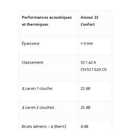
Performances acoustiques
Assour 22
et thermiques
Confort
Épaisseur
≈ 3 mm
Classement
SC1 a2 A
Ch/SC1 b2A Ch
Δ Lw en 1 couche
22 dB
Δ Lw en 2 couches
25 dB
Bruits aériens – Δ (Rw+C)
4 dB