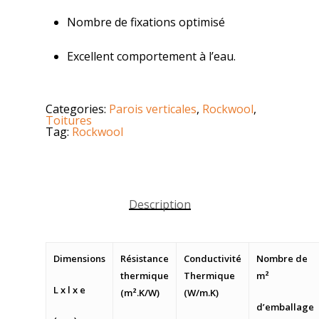
Nombre de fixations optimisé
Excellent comportement à l’eau.
Categories:
Parois verticales
,
Rockwool
,
Toitures
Tag:
Rockwool
Description
Dimensions
Résistance
Conductivité
Nombre de
thermique
Thermique
m²
L x l x e
(m².K/W)
(W/m.K)
d’emballage