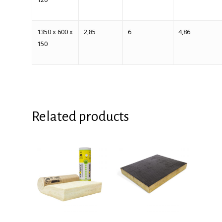
1350 x 600 x
2,85
6
4,86
150
Related products