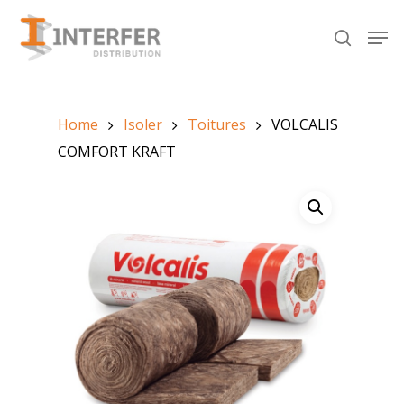
Recherche
de
produits
Hit enter to search or ESC to close
Home
Isoler
Toitures
VOLCALIS
COMFORT KRAFT