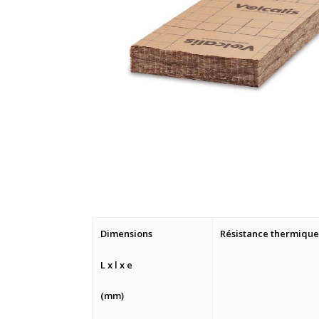
Dimensions
Résistance thermique
L x l x e
(mm)