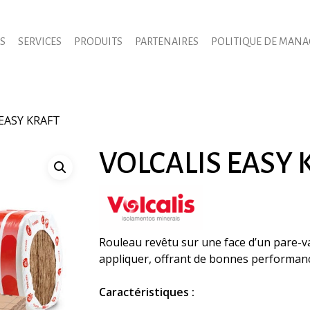
S
SERVICES
PRODUITS
PARTENAIRES
POLITIQUE DE MAN
EASY KRAFT
VOLCALIS EASY 
Rouleau revêtu sur une face d’un pare-vap
herche
appliquer, offrant de bonnes performanc
duits
enter to search or ESC to close
Caractéristiques :