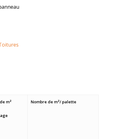
u panneau
Toitures
de m²
Nombre de m²/ palette
lage