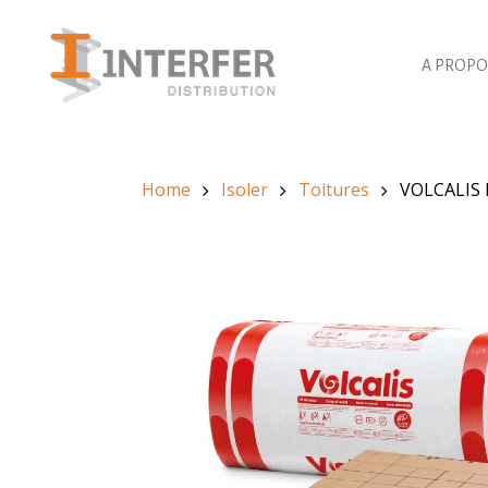
A PROPO
Home
Isoler
Toitures
VOLCALIS 
Rec
de
pro
Hit 