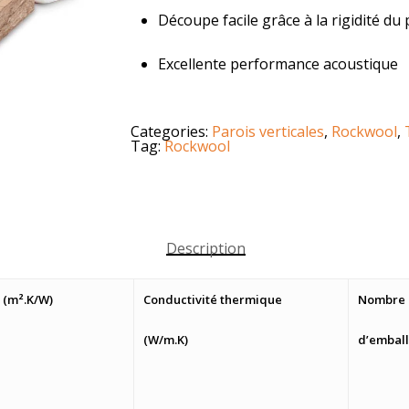
Découpe facile grâce à la rigidité d
Excellente performance acoustique
Categories:
Parois verticales
,
Rockwool
,
Tag:
Rockwool
Description
 (m².K/W)
Conductivité thermique
Nombre 
(W/m.K)
d’embal