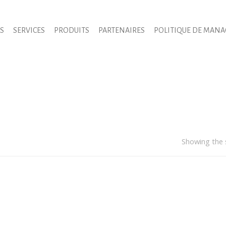
S
SERVICES
PRODUITS
PARTENAIRES
POLITIQUE DE MAN
herche
duits
enter to search or ESC to close
Showing the s