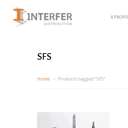
A PROPO
Rec
de
pro
SFS
Hit 
Home
Products tagged “SFS”