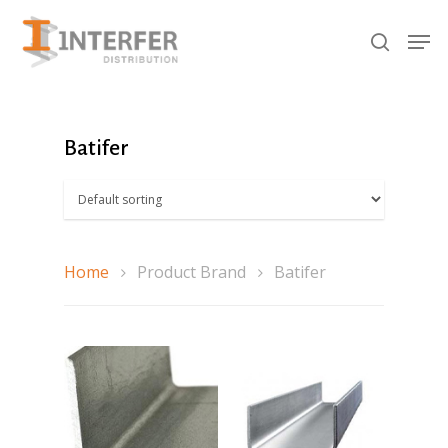
Recherche
de
produits
Hit enter to search or ESC to close
Batifer
Home
Product Brand
Batifer