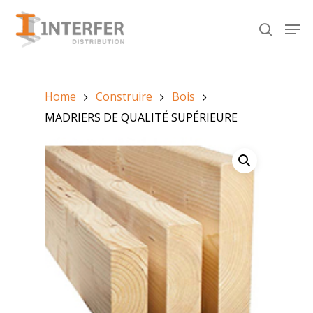
Recherche
de
produits
Hit enter to search or ESC to close
Home
Construire
Bois
MADRIERS DE QUALITÉ SUPÉRIEURE