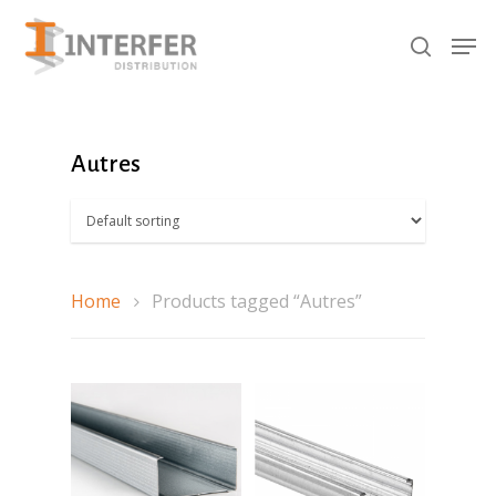
Recherche
de
produits
Hit enter to search or ESC to close
Autres
Home
Products tagged “Autres”