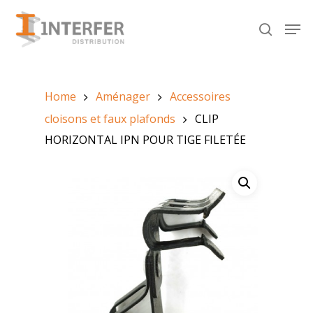
Recherche
de
produits
Hit enter to search or ESC to close
Home
Aménager
Accessoires
cloisons et faux plafonds
CLIP
HORIZONTAL IPN POUR TIGE FILETÉE